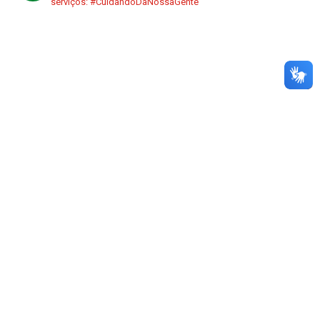
serviços:
#CuidandoDaNossaGente