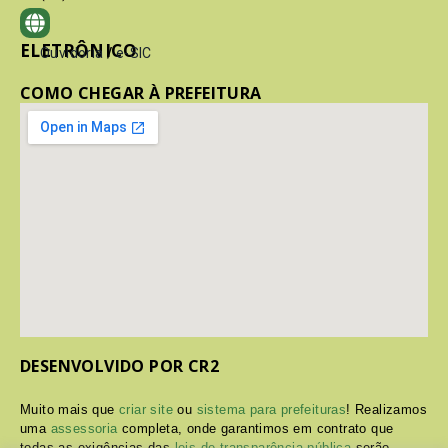
ELETRÔNICO
Ouvidoria
/
e-SIC
COMO CHEGAR À PREFEITURA
DESENVOLVIDO POR CR2
Muito mais que
criar site
ou
sistema para prefeituras
! Realizamos
uma
assessoria
completa, onde garantimos em contrato que
todas as exigências das
leis de transparência pública
serão