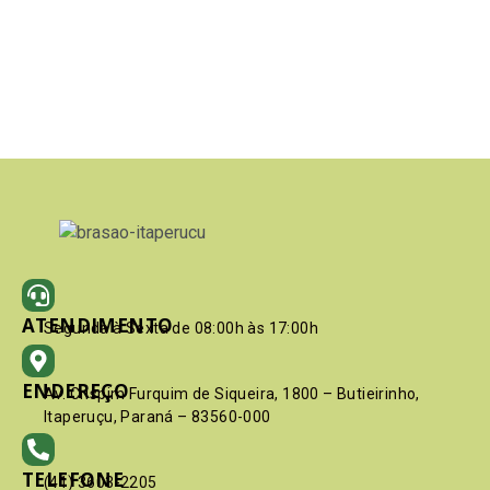
ATENDIMENTO
Segunda à Sexta de 08:00h às 17:00h
ENDEREÇO
Av. Crispim Furquim de Siqueira, 1800 – Butieirinho,
Itaperuçu, Paraná – 83560-000
TELEFONE
(41) 3603-2205