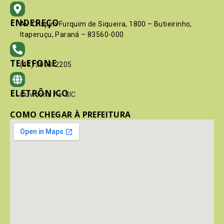
ENDEREÇO
Av. Crispim Furquim de Siqueira, 1800 – Butieirinho,
Itaperuçu, Paraná – 83560-000
TELEFONE
(41) 3603-2205
ELETRÔNICO
Ouvidoria
/
e-SIC
COMO CHEGAR À PREFEITURA