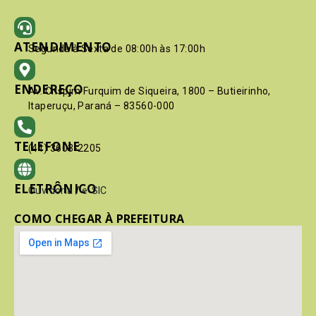
ATENDIMENTO
Segunda à Sexta de 08:00h às 17:00h
ENDEREÇO
Av. Crispim Furquim de Siqueira, 1800 – Butieirinho,
Itaperuçu, Paraná – 83560-000
TELEFONE
(41) 3603-2205
ELETRÔNICO
Ouvidoria
/
e-SIC
COMO CHEGAR À PREFEITURA