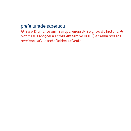
prefeituradeitaperucu
💎 Selo Diamante em Transparência
🎉 35 anos de história
📢
Notícias, serviços e ações em tempo real
👇 Acesse nossos
serviços:
#CuidandoDaNossaGente