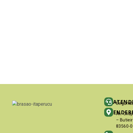
ATEND
Segunda
ENDER
Av. Cris
– Butiei
83560-0