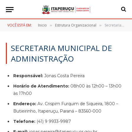
VOCÊ ESTÁ EM:
Inicio
Estrutura Organizacional
Secretaria Municipal de Administração
»
»
SECRETARIA MUNICIPAL DE
ADMINISTRAÇÃO
Responsável:
Jonas Costa Pereira
Horário de Atendimento:
08h00 às 12h00 – 13h00
às 17h00
Endereço:
Av. Crispim Furquim de Siqueira, 1800 –
Butieirinho, Itaperuçu, Paraná – 83560-000
Telefone:
(41) 9 9933-9987
E-mail:
jonas.pereira@itaperucu.pr.gov.br