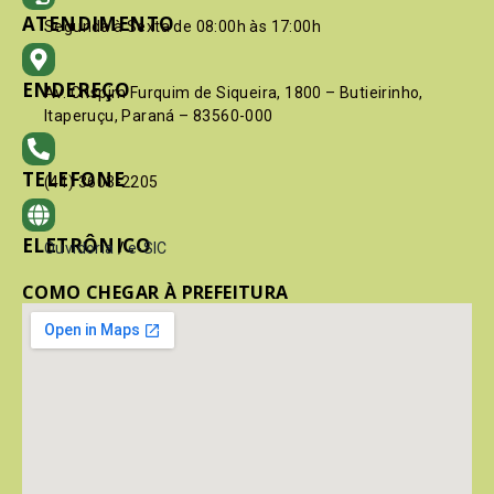
ATENDIMENTO
Segunda à Sexta de 08:00h às 17:00h
ENDEREÇO
Av. Crispim Furquim de Siqueira, 1800 – Butieirinho,
Itaperuçu, Paraná – 83560-000
TELEFONE
(41) 3603-2205
ELETRÔNICO
Ouvidoria
/
e-SIC
COMO CHEGAR À PREFEITURA