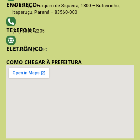
ENDEREÇO
Av. Crispim Furquim de Siqueira, 1800 – Butieirinho,
Itaperuçu, Paraná – 83560-000
TELEFONE
(41) 3603-2205
ELETRÔNICO
Ouvidoria
/
e-SIC
COMO CHEGAR À PREFEITURA