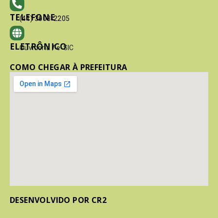
TELEFONE
(41) 3603-2205
ELETRÔNICO
Ouvidoria
/
e-SIC
COMO CHEGAR À PREFEITURA
DESENVOLVIDO POR CR2