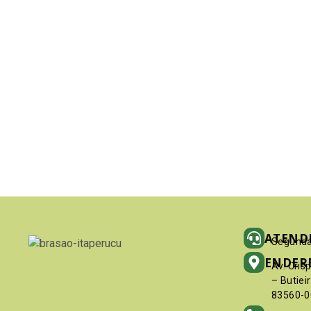
ATEND
Segunda
ENDER
Av. Cris
– Butiei
83560-0