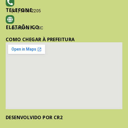
TELEFONE
(41) 3603-2205
ELETRÔNICO
Ouvidoria
/
e-SIC
COMO CHEGAR À PREFEITURA
DESENVOLVIDO POR CR2