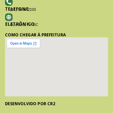
TELEFONE
(41) 3603-2205
ELETRÔNICO
Ouvidoria
/
e-SIC
COMO CHEGAR À PREFEITURA
DESENVOLVIDO POR CR2