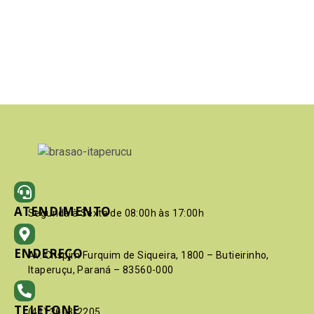
ATENDIMENTO
Segunda à Sexta de 08:00h às 17:00h
ENDEREÇO
Av. Crispim Furquim de Siqueira, 1800 – Butieirinho,
Itaperuçu, Paraná – 83560-000
TELEFONE
(41) 3603-2205