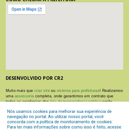
DESENVOLVIDO POR CR2
Muito mais que
criar site
ou
sistema para prefeituras
! Realizamos
uma
assessoria
completa, onde garantimos em contrato que
todas as exigências das
leis de transparência pública
serão
atendidas.
Nós usamos cookies para melhorar sua experiência de
navegação no portal. Ao utilizar nosso portal, você
Conheça o
PNTP
e o
Radar da Transparência Pública
concorda com a política de monitoramento de cookies.
Para ter mais informações sobre como isso é feito, acesse