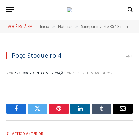
VOCÊ ESTÁ EM:
Inicio
Notícias
Sanepar investe R$ 13 milhões em obras de abastecimento em Itaperuçu
»
»
Poço Stoqueiro 4
0
POR
ASSESSORIA DE COMUNICAÇÃO
ON
15 DE SETEMBRO DE 2025
Facebook
Twitter
Pinterest
LinkedIn
Tumblr
E-
mail
ARTIGO ANTERIOR