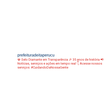
prefeituradeitaperucu
💎 Selo Diamante em Transparência
🎉 35 anos de história
📢
Notícias, serviços e ações em tempo real
👇 Acesse nossos
serviços:
#CuidandoDaNossaGente