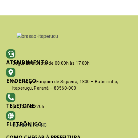
ATENDIMENTO
Segunda à Sexta de 08:00h às 17:00h
ENDEREÇO
Av. Crispim Furquim de Siqueira, 1800 – Butieirinho,
Itaperuçu, Paraná – 83560-000
TELEFONE
(41) 3603-2205
ELETRÔNICO
Ouvidoria
/
e-SIC
COMO CHEGAR À PREFEITURA