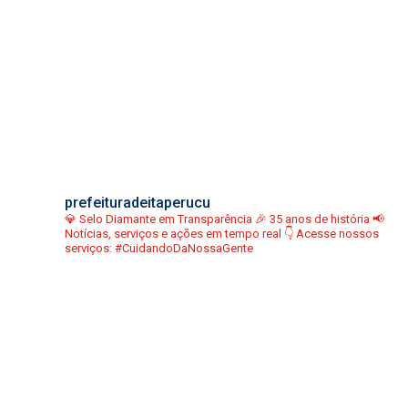
prefeituradeitaperucu
💎 Selo Diamante em Transparência
🎉 35 anos de história
📢
Notícias, serviços e ações em tempo real
👇 Acesse nossos
serviços:
#CuidandoDaNossaGente