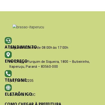
ATENDIMENTO
Segunda à Sexta de 08:00h às 17:00h
ENDEREÇO
Av. Crispim Furquim de Siqueira, 1800 – Butieirinho,
Itaperuçu, Paraná – 83560-000
TELEFONE
(41) 3603-2205
ELETRÔNICO
Ouvidoria
/
e-SIC
COMO CHEGAR À PREFEITURA