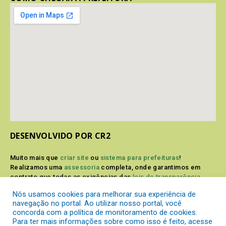
DESENVOLVIDO POR CR2
Muito mais que
criar site
ou
sistema para prefeituras
!
Realizamos uma
assessoria
completa, onde garantimos em
contrato que todas as exigências das
leis de transparência
pública
serão atendidas.
Nós usamos cookies para melhorar sua experiência de
navegação no portal. Ao utilizar nosso portal, você
Conheça o
PNTP
e o
Radar da Transparência Pública
concorda com a política de monitoramento de cookies.
Para ter mais informações sobre como isso é feito, acesse