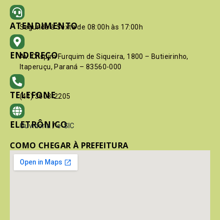
ATENDIMENTO
Segunda à Sexta de 08:00h às 17:00h
ENDEREÇO
Av. Crispim Furquim de Siqueira, 1800 – Butieirinho,
Itaperuçu, Paraná – 83560-000
TELEFONE
(41) 3603-2205
ELETRÔNICO
Ouvidoria
/
e-SIC
COMO CHEGAR À PREFEITURA