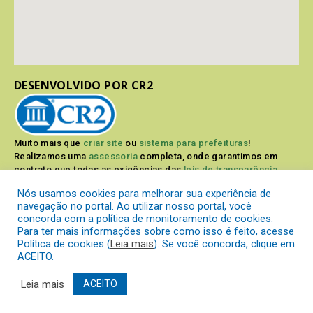
DESENVOLVIDO POR CR2
Muito mais que
criar site
ou
sistema para prefeituras
!
Realizamos uma
assessoria
completa, onde garantimos em
contrato que todas as exigências das
leis de transparência
pública
serão atendidas.
Nós usamos cookies para melhorar sua experiência de
navegação no portal. Ao utilizar nosso portal, você
Conheça o
PNTP
e o
Radar da Transparência Pública
concorda com a política de monitoramento de cookies.
Para ter mais informações sobre como isso é feito, acesse
Política de cookies (
Leia mais
). Se você concorda, clique em
ACEITO.
Prefeitura Municipal de Itaperuçu.
Todos os direitos reservados a
Leia mais
ACEITO
Mapa do Site
Acessar Área Administrativa
Acessar o Webmail