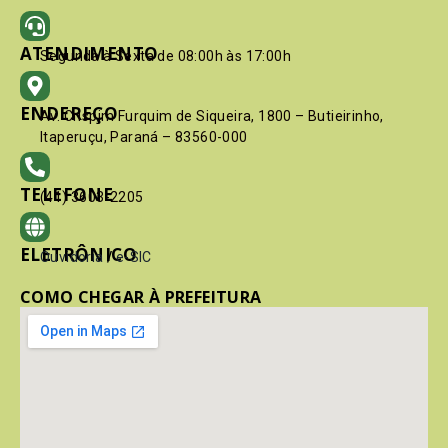
ATENDIMENTO
Segunda à Sexta de 08:00h às 17:00h
ENDEREÇO
Av. Crispim Furquim de Siqueira, 1800 – Butieirinho,
Itaperuçu, Paraná – 83560-000
TELEFONE
(41) 3603-2205
ELETRÔNICO
Ouvidoria
/
e-SIC
COMO CHEGAR À PREFEITURA