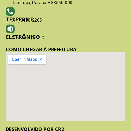
Itaperuçu, Paraná – 83560-000
TELEFONE
(41) 3603-2205
ELETRÔNICO
Ouvidoria
/
e-SIC
COMO CHEGAR À PREFEITURA
DESENVOLVIDO POR CR2