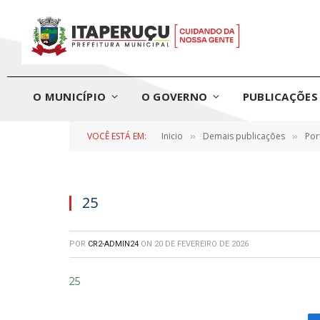
O MUNICÍPIO
O GOVERNO
PUBLICAÇÕES 
VOCÊ ESTÁ EM:
Inicio
Demais publicações
Por
»
»
25
POR
CR2-ADMIN24
ON
20 DE FEVEREIRO DE 2026
25