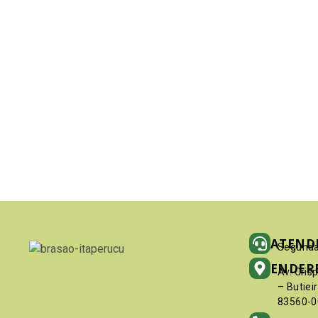
ATEND
Segunda
ENDER
Av. Cris
– Butiei
83560-0