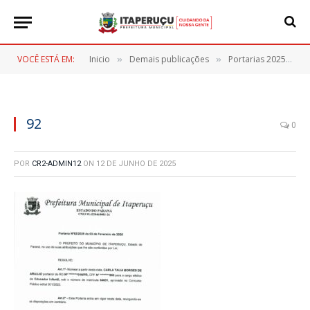
VOCÊ ESTÁ EM:
Inicio
Demais publicações
Portarias 2025
9
»
»
»
92
0
POR
CR2-ADMIN12
ON
12 DE JUNHO DE 2025