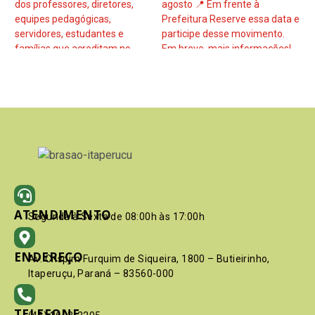
ATENDIMENTO
Segunda à Sexta de 08:00h às 17:00h
ENDEREÇO
Av. Crispim Furquim de Siqueira, 1800 – Butieirinho,
Itaperuçu, Paraná – 83560-000
TELEFONE