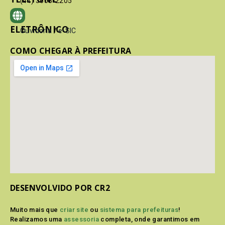
(41) 3603-2205
ELETRÔNICO
Ouvidoria
/
e-SIC
COMO CHEGAR À PREFEITURA
DESENVOLVIDO POR CR2
Muito mais que
criar site
ou
sistema para prefeituras
!
Realizamos uma
assessoria
completa, onde garantimos em