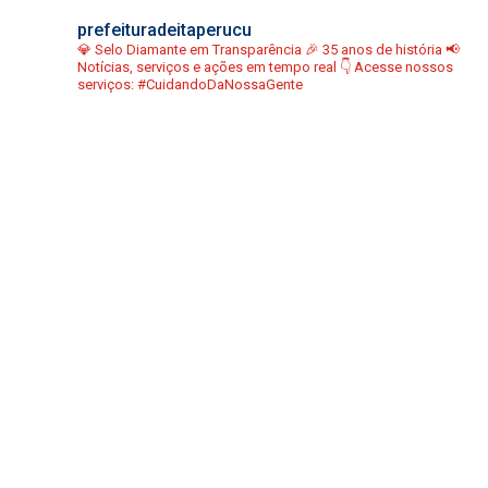
prefeituradeitaperucu
💎 Selo Diamante em Transparência
🎉 35 anos de história
📢
Notícias, serviços e ações em tempo real
👇 Acesse nossos
serviços:
#CuidandoDaNossaGente