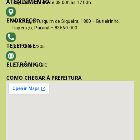
ATENDIMENTO
Segunda à Sexta de 08:00h às 17:00h
ENDEREÇO
Av. Crispim Furquim de Siqueira, 1800 – Butieirinho,
Itaperuçu, Paraná – 83560-000
TELEFONE
(41) 3603-2205
ELETRÔNICO
Ouvidoria
/
e-SIC
COMO CHEGAR À PREFEITURA