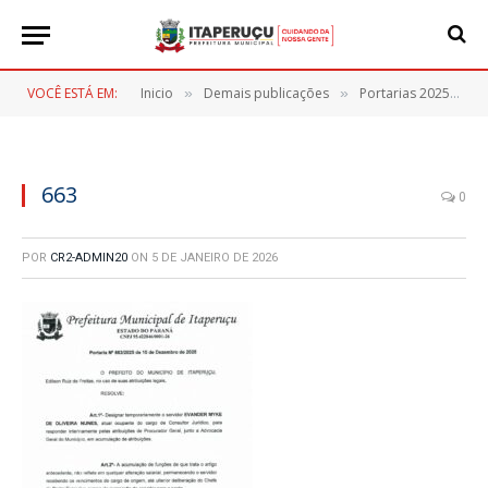
VOCÊ ESTÁ EM:
Inicio
Demais publicações
Portarias 2025
6
»
»
»
663
0
POR
CR2-ADMIN20
ON
5 DE JANEIRO DE 2026