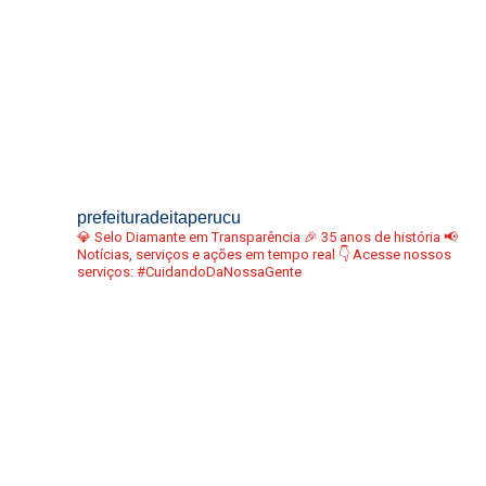
prefeituradeitaperucu
💎 Selo Diamante em Transparência
🎉 35 anos de história
📢
Notícias, serviços e ações em tempo real
👇 Acesse nossos
serviços:
#CuidandoDaNossaGente