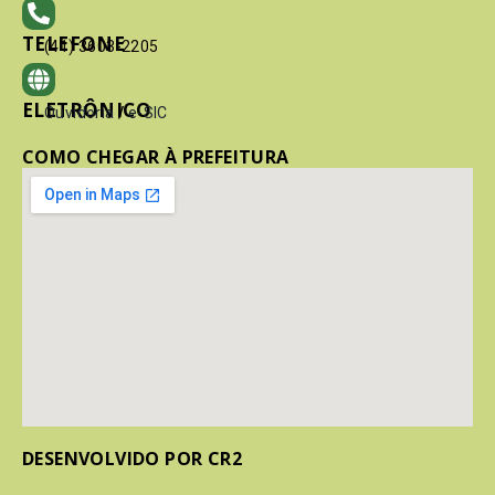
TELEFONE
(41) 3603-2205
ELETRÔNICO
Ouvidoria
/
e-SIC
COMO CHEGAR À PREFEITURA
DESENVOLVIDO POR CR2