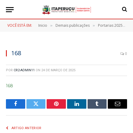
VOCÊ ESTÁ EM:
Inicio
Demais publicações
Portarias 2025
1
»
»
»
168
0
POR
CR2-ADMIN11
ON
24 DE MARÇO DE 2025
168
Facebook
Twitter
Pinterest
LinkedIn
Tumblr
E-
mail
ARTIGO ANTERIOR