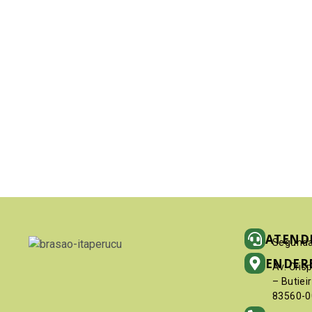
ATEND
Segunda
ENDER
Av. Cris
– Butiei
83560-0