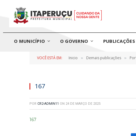
O MUNICÍPIO
O GOVERNO
PUBLICAÇÕES 
VOCÊ ESTÁ EM:
Inicio
Demais publicações
Por
»
»
167
POR
CR2-ADMIN11
ON
24 DE MARÇO DE 2025
167