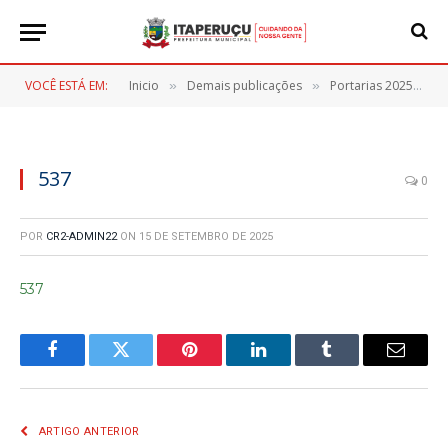
VOCÊ ESTÁ EM:
Inicio
Demais publicações
Portarias 2025
5
»
»
»
537
0
POR
CR2-ADMIN22
ON
15 DE SETEMBRO DE 2025
537
Facebook
Twitter
Pinterest
LinkedIn
Tumblr
E-
mail
ARTIGO ANTERIOR