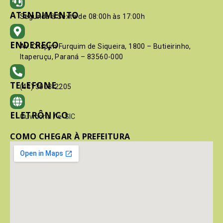
ATENDIMENTO
Segunda à Sexta de 08:00h às 17:00h
ENDEREÇO
Av. Crispim Furquim de Siqueira, 1800 – Butieirinho,
Itaperuçu, Paraná – 83560-000
TELEFONE
(41) 3603-2205
ELETRÔNICO
Ouvidoria
/
e-SIC
COMO CHEGAR À PREFEITURA