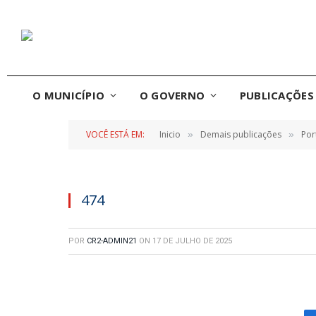
O MUNICÍPIO
O GOVERNO
PUBLICAÇÕES 
VOCÊ ESTÁ EM:
Inicio
Demais publicações
Por
»
»
474
POR
CR2-ADMIN21
ON
17 DE JULHO DE 2025