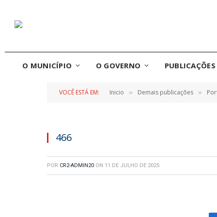
O MUNICÍPIO
O GOVERNO
PUBLICAÇÕES 
VOCÊ ESTÁ EM:
Inicio
Demais publicações
Por
»
»
466
POR
CR2-ADMIN20
ON
11 DE JULHO DE 2025