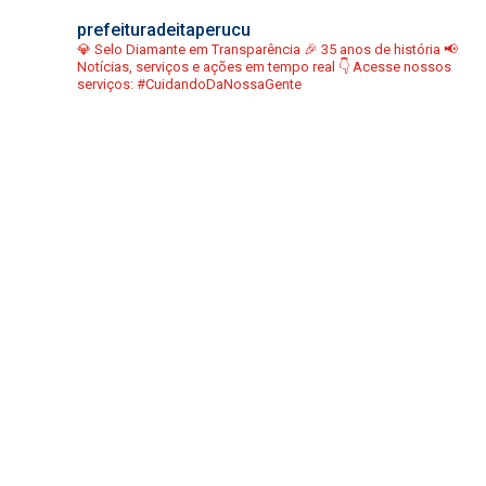
prefeituradeitaperucu
💎 Selo Diamante em Transparência
🎉 35 anos de história
📢
Notícias, serviços e ações em tempo real
👇 Acesse nossos
serviços:
#CuidandoDaNossaGente