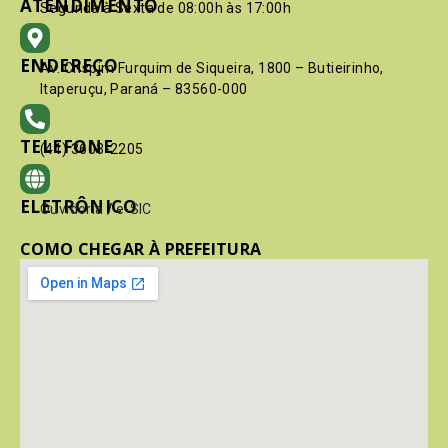
ATENDIMENTO
Segunda à Sexta de 08:00h às 17:00h
ENDEREÇO
Av. Crispim Furquim de Siqueira, 1800 – Butieirinho,
Itaperuçu, Paraná – 83560-000
TELEFONE
(41) 3603-2205
ELETRÔNICO
Ouvidoria
/
e-SIC
COMO CHEGAR À PREFEITURA