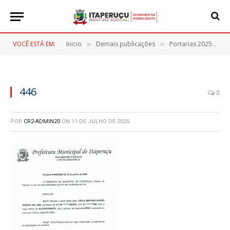
VOCÊ ESTÁ EM:
Inicio
Demais publicações
Portarias 2025
4
»
»
»
446
0
POR
CR2-ADMIN20
ON
11 DE JULHO DE 2025