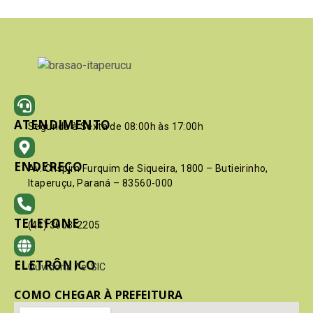
ATENDIMENTO
Segunda à Sexta de 08:00h às 17:00h
ENDEREÇO
Av. Crispim Furquim de Siqueira, 1800 – Butieirinho,
Itaperuçu, Paraná – 83560-000
TELEFONE
(41) 3603-2205
ELETRÔNICO
Ouvidoria
/
e-SIC
COMO CHEGAR À PREFEITURA