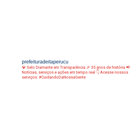
prefeituradeitaperucu
💎 Selo Diamante em Transparência
🎉 35 anos de história
📢
Notícias, serviços e ações em tempo real
👇 Acesse nossos
serviços:
#CuidandoDaNossaGente