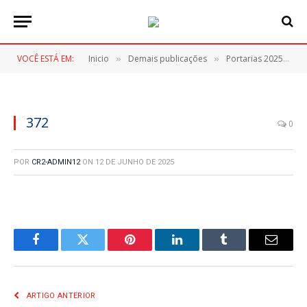
VOCÊ ESTÁ EM:
Inicio
Demais publicações
Portarias 2025
3
»
»
»
372
0
POR
CR2-ADMIN12
ON
12 DE JUNHO DE 2025
Facebook
Twitter
Pinterest
LinkedIn
Tumblr
E-
mail
ARTIGO ANTERIOR