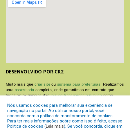
DESENVOLVIDO POR CR2
Muito mais que
criar site
ou
sistema para prefeituras
! Realizamos
uma
assessoria
completa, onde garantimos em contrato que
todas as exigências das
leis de transparência pública
serão
atendidas.
Nós usamos cookies para melhorar sua experiência de
navegação no portal. Ao utilizar nosso portal, você
Conheça o
PNTP
e o
Radar da Transparência Pública
concorda com a política de monitoramento de cookies.
Para ter mais informações sobre como isso é feito, acesse
Política de cookies (
Leia mais
). Se você concorda, clique em