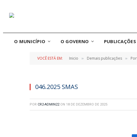
O MUNICÍPIO
O GOVERNO
PUBLICAÇÕES 
VOCÊ ESTÁ EM:
Inicio
Demais publicações
Por
»
»
046.2025 SMAS
POR
CR2-ADMIN22
ON
18 DE DEZEMBRO DE 2025