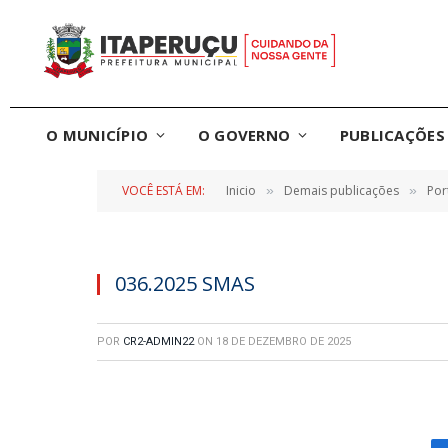
O MUNICÍPIO
O GOVERNO
PUBLICAÇÕES 
VOCÊ ESTÁ EM:
Inicio
Demais publicações
Por
»
»
036.2025 SMAS
POR
CR2-ADMIN22
ON
18 DE DEZEMBRO DE 2025