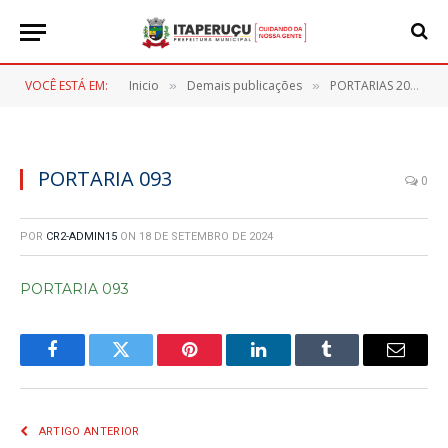
VOCÊ ESTÁ EM:
Inicio
Demais publicações
PORTARIAS 2024
»
»
»
PORTARIA 093
0
POR
CR2-ADMIN15
ON
18 DE SETEMBRO DE 2024
PORTARIA 093
Facebook
Twitter
Pinterest
LinkedIn
Tumblr
E-
mail
ARTIGO ANTERIOR