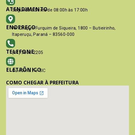
ATENDIMENTO
Segunda à Sexta de 08:00h às 17:00h
ENDEREÇO
Av. Crispim Furquim de Siqueira, 1800 – Butieirinho,
Itaperuçu, Paraná – 83560-000
TELEFONE
(41) 3603-2205
ELETRÔNICO
Ouvidoria
/
e-SIC
COMO CHEGAR À PREFEITURA