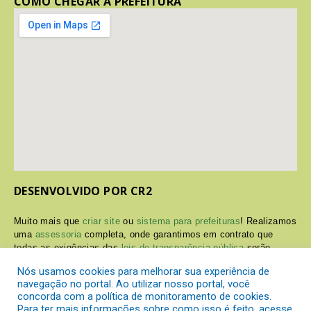
COMO CHEGAR À PREFEITURA
DESENVOLVIDO POR CR2
Muito mais que
criar site
ou
sistema para prefeituras
! Realizamos
uma
assessoria
completa, onde garantimos em contrato que
todas as exigências das
leis de transparência pública
serão
atendidas.
Nós usamos cookies para melhorar sua experiência de
navegação no portal. Ao utilizar nosso portal, você
Conheça o
PNTP
e o
Radar da Transparência Pública
concorda com a política de monitoramento de cookies.
Para ter mais informações sobre como isso é feito, acesse