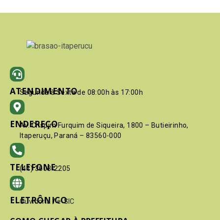
ATENDIMENTO
Segunda à Sexta de 08:00h às 17:00h
ENDEREÇO
Av. Crispim Furquim de Siqueira, 1800 – Butieirinho,
Itaperuçu, Paraná – 83560-000
TELEFONE
(41) 3603-2205
ELETRÔNICO
Ouvidoria
/
e-SIC