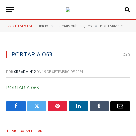
VOCÊ ESTÁ EM:
Inicio
Demais publicações
PORTARIAS 2024
»
»
»
PORTARIA 063
0
POR
CR2-ADMIN12
ON
19 DE SETEMBRO DE 2024
PORTARIA 063
Facebook
Twitter
Pinterest
LinkedIn
Tumblr
E-
mail
ARTIGO ANTERIOR