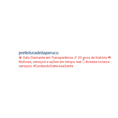
prefeituradeitaperucu
💎 Selo Diamante em Transparência
🎉 35 anos de história
📢
Notícias, serviços e ações em tempo real
👇 Acesse nossos
serviços:
#CuidandoDaNossaGente