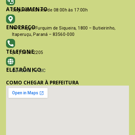
ATENDIMENTO
Segunda à Sexta de 08:00h às 17:00h
ENDEREÇO
Av. Crispim Furquim de Siqueira, 1800 – Butieirinho,
Itaperuçu, Paraná – 83560-000
TELEFONE
(41) 3603-2205
ELETRÔNICO
Ouvidoria
/
e-SIC
COMO CHEGAR À PREFEITURA