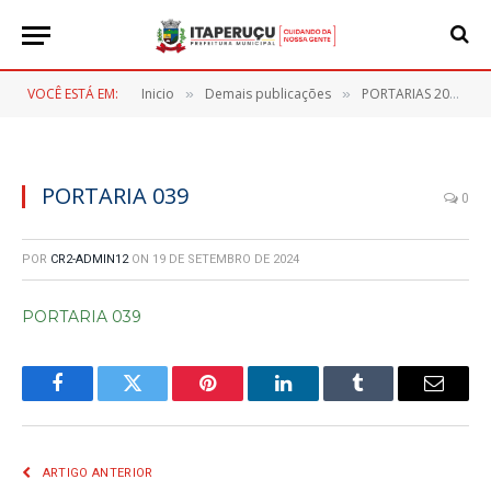
VOCÊ ESTÁ EM:
Inicio
Demais publicações
PORTARIAS 2024
»
»
»
PORTARIA 039
0
POR
CR2-ADMIN12
ON
19 DE SETEMBRO DE 2024
PORTARIA 039
Facebook
Twitter
Pinterest
LinkedIn
Tumblr
E-
mail
ARTIGO ANTERIOR