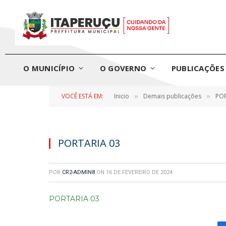
O MUNICÍPIO
O GOVERNO
PUBLICAÇÕES 
VOCÊ ESTÁ EM:
Inicio
Demais publicações
POR
»
»
PORTARIA 03
POR
CR2-ADMIN8
ON
16 DE FEVEREIRO DE 2024
PORTARIA 03