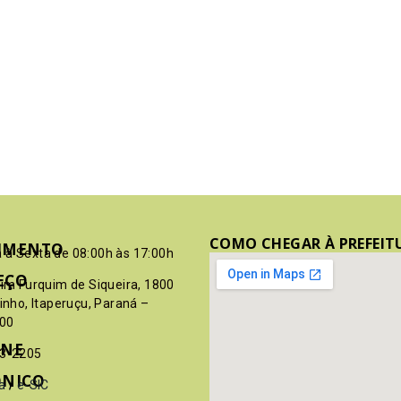
COMO CHEGAR À PREFEIT
IMENTO
 à Sexta de 08:00h às 17:00h
EÇO
pim Furquim de Siqueira, 1800
rinho, Itaperuçu, Paraná –
00
ONE
03-2205
ÔNICO
a
/
e-SIC