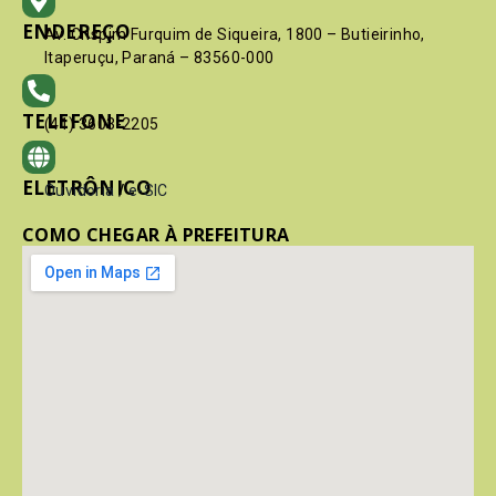
ENDEREÇO
Av. Crispim Furquim de Siqueira, 1800 – Butieirinho,
Itaperuçu, Paraná – 83560-000
TELEFONE
(41) 3603-2205
ELETRÔNICO
Ouvidoria
/
e-SIC
COMO CHEGAR À PREFEITURA