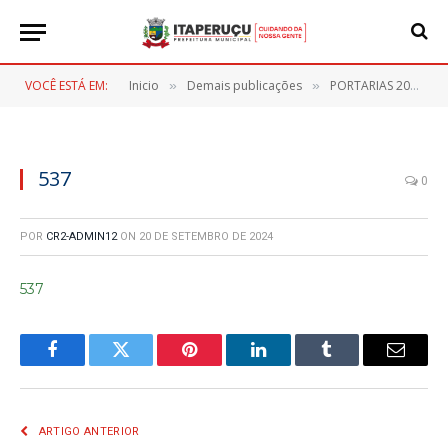
VOCÊ ESTÁ EM:
Inicio
Demais publicações
PORTARIAS 2024
»
»
»
537
0
POR
CR2-ADMIN12
ON
20 DE SETEMBRO DE 2024
537
Facebook
Twitter
Pinterest
LinkedIn
Tumblr
E-
mail
ARTIGO ANTERIOR