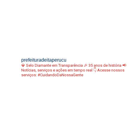
prefeituradeitaperucu
💎 Selo Diamante em Transparência
🎉 35 anos de história
📢
Notícias, serviços e ações em tempo real
👇 Acesse nossos
serviços:
#CuidandoDaNossaGente