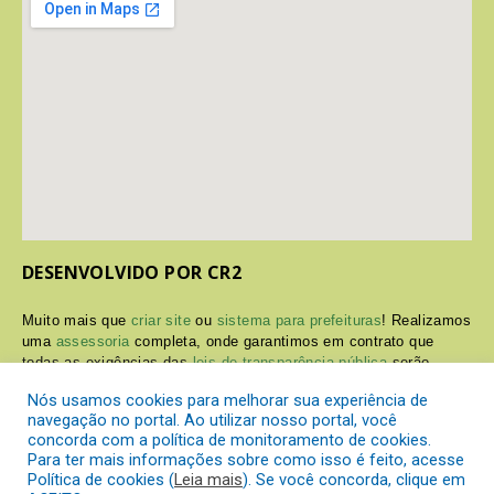
DESENVOLVIDO POR CR2
Muito mais que
criar site
ou
sistema para prefeituras
! Realizamos
uma
assessoria
completa, onde garantimos em contrato que
todas as exigências das
leis de transparência pública
serão
atendidas.
Nós usamos cookies para melhorar sua experiência de
navegação no portal. Ao utilizar nosso portal, você
Conheça o
PNTP
e o
Radar da Transparência Pública
concorda com a política de monitoramento de cookies.
Para ter mais informações sobre como isso é feito, acesse
Política de cookies (
Leia mais
). Se você concorda, clique em