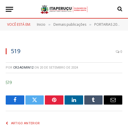
VOCÊ ESTÁ EM:
Inicio
Demais publicações
PORTARIAS 2024
»
»
»
519
0
POR
CR2-ADMIN12
ON
20 DE SETEMBRO DE 2024
519
Facebook
Twitter
Pinterest
LinkedIn
Tumblr
E-
mail
ARTIGO ANTERIOR