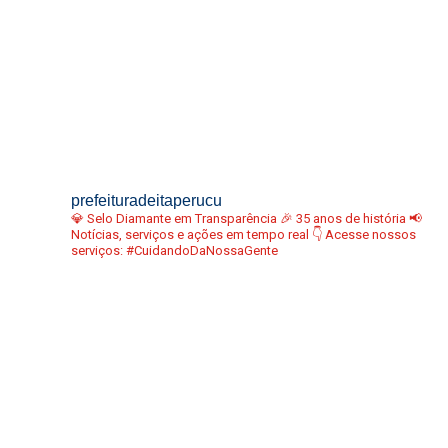
prefeituradeitaperucu
💎 Selo Diamante em Transparência
🎉 35 anos de história
📢
Notícias, serviços e ações em tempo real
👇 Acesse nossos
serviços:
#CuidandoDaNossaGente