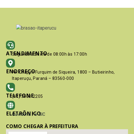
ATENDIMENTO
Segunda à Sexta de 08:00h às 17:00h
ENDEREÇO
Av. Crispim Furquim de Siqueira, 1800 – Butieirinho,
Itaperuçu, Paraná – 83560-000
TELEFONE
(41) 3603-2205
ELETRÔNICO
Ouvidoria
/
e-SIC
COMO CHEGAR À PREFEITURA