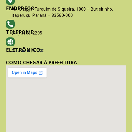
ENDEREÇO
Av. Crispim Furquim de Siqueira, 1800 – Butieirinho,
Itaperuçu, Paraná – 83560-000
TELEFONE
(41) 3603-2205
ELETRÔNICO
Ouvidoria
/
e-SIC
COMO CHEGAR À PREFEITURA