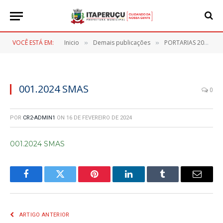
VOCÊ ESTÁ EM:
Inicio
Demais publicações
PORTARIAS 2024
»
»
»
001.2024 SMAS
0
POR
CR2-ADMIN1
ON
16 DE FEVEREIRO DE 2024
001.2024 SMAS
Facebook
Twitter
Pinterest
LinkedIn
Tumblr
E-
mail
ARTIGO ANTERIOR