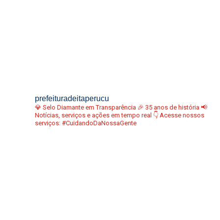
prefeituradeitaperucu
💎 Selo Diamante em Transparência
🎉 35 anos de história
📢
Notícias, serviços e ações em tempo real
👇 Acesse nossos
serviços:
#CuidandoDaNossaGente