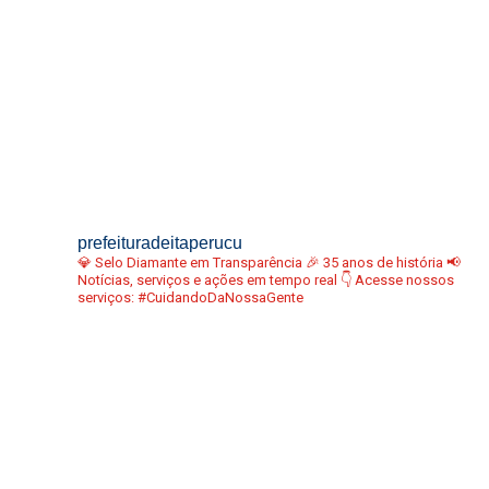
prefeituradeitaperucu
💎 Selo Diamante em Transparência
🎉 35 anos de história
📢
Notícias, serviços e ações em tempo real
👇 Acesse nossos
serviços:
#CuidandoDaNossaGente