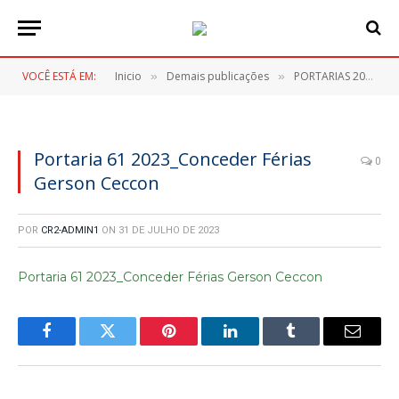
VOCÊ ESTÁ EM:
Inicio
Demais publicações
PORTARIAS 2023
»
»
»
Portaria 61 2023_Conceder Férias
0
Gerson Ceccon
POR
CR2-ADMIN1
ON
31 DE JULHO DE 2023
Portaria 61 2023_Conceder Férias Gerson Ceccon
Facebook
Twitter
Pinterest
LinkedIn
Tumblr
E-
mail