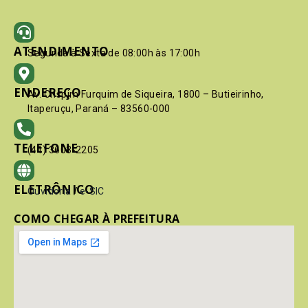
ATENDIMENTO
Segunda à Sexta de 08:00h às 17:00h
ENDEREÇO
Av. Crispim Furquim de Siqueira, 1800 – Butieirinho,
Itaperuçu, Paraná – 83560-000
TELEFONE
(41) 3603-2205
ELETRÔNICO
Ouvidoria
/
e-SIC
COMO CHEGAR À PREFEITURA