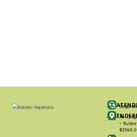
ATEND
Segunda
ENDER
Av. Cris
– Butiei
83560-0