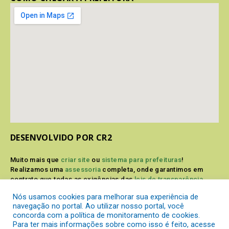
DESENVOLVIDO POR CR2
Muito mais que
criar site
ou
sistema para prefeituras
!
Realizamos uma
assessoria
completa, onde garantimos em
contrato que todas as exigências das
leis de transparência
pública
serão atendidas.
Nós usamos cookies para melhorar sua experiência de
navegação no portal. Ao utilizar nosso portal, você
Conheça o
PNTP
e o
Radar da Transparência Pública
concorda com a política de monitoramento de cookies.
Para ter mais informações sobre como isso é feito, acesse