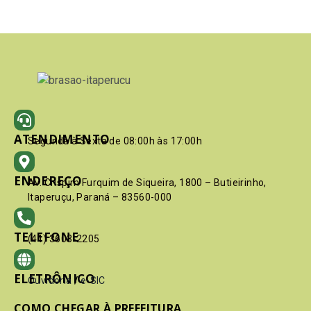
ATENDIMENTO
Segunda à Sexta de 08:00h às 17:00h
ENDEREÇO
Av. Crispim Furquim de Siqueira, 1800 – Butieirinho,
Itaperuçu, Paraná – 83560-000
TELEFONE
(41) 3603-2205
ELETRÔNICO
Ouvidoria
/
e-SIC
COMO CHEGAR À PREFEITURA