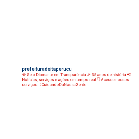
prefeituradeitaperucu
💎 Selo Diamante em Transparência
🎉 35 anos de história
📢
Notícias, serviços e ações em tempo real
👇 Acesse nossos
serviços:
#CuidandoDaNossaGente