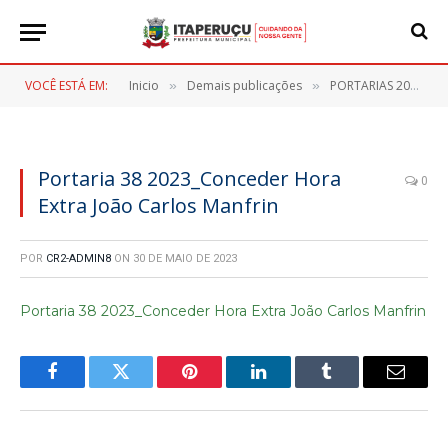
VOCÊ ESTÁ EM:
Inicio
Demais publicações
PORTARIAS 2023
»
»
»
Portaria 38 2023_Conceder Hora
0
Extra João Carlos Manfrin
POR
CR2-ADMIN8
ON
30 DE MAIO DE 2023
Portaria 38 2023_Conceder Hora Extra João Carlos Manfrin
Facebook
Twitter
Pinterest
LinkedIn
Tumblr
E-
mail