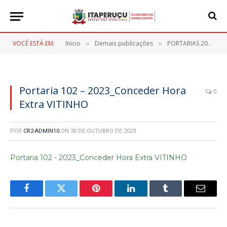
VOCÊ ESTÁ EM:
Inicio
Demais publicações
PORTARIAS 2023
»
»
»
Portaria 102 – 2023_Conceder Hora
0
Extra VITINHO
POR
CR2-ADMIN10
ON
30 DE OUTUBRO DE 2023
Portaria 102 - 2023_Conceder Hora Extra VITINHO
Facebook
Twitter
Pinterest
LinkedIn
Tumblr
E-
mail