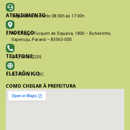
ATENDIMENTO
Segunda à Sexta de 08:00h às 17:00h
ENDEREÇO
Av. Crispim Furquim de Siqueira, 1800 – Butieirinho,
Itaperuçu, Paraná – 83560-000
TELEFONE
(41) 3603-2205
ELETRÔNICO
Ouvidoria
/
e-SIC
COMO CHEGAR À PREFEITURA