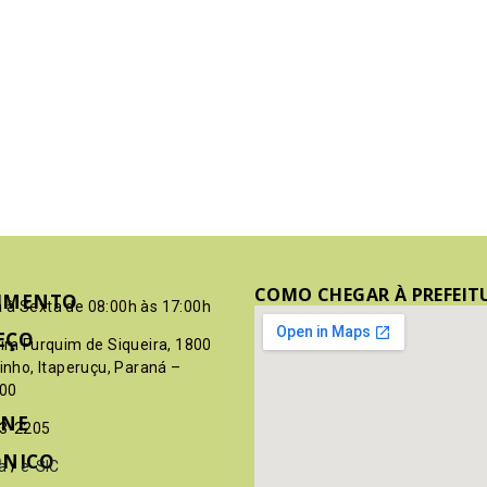
COMO CHEGAR À PREFEIT
IMENTO
 à Sexta de 08:00h às 17:00h
EÇO
pim Furquim de Siqueira, 1800
rinho, Itaperuçu, Paraná –
00
ONE
03-2205
ÔNICO
a
/
e-SIC