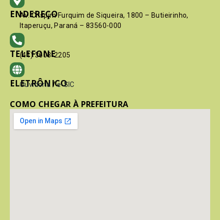
ENDEREÇO
Av. Crispim Furquim de Siqueira, 1800 – Butieirinho,
Itaperuçu, Paraná – 83560-000
TELEFONE
(41) 3603-2205
ELETRÔNICO
Ouvidoria
/
e-SIC
COMO CHEGAR À PREFEITURA