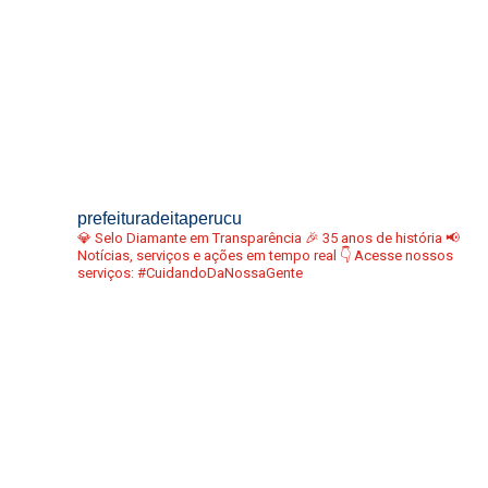
prefeituradeitaperucu
💎 Selo Diamante em Transparência
🎉 35 anos de história
📢
Notícias, serviços e ações em tempo real
👇 Acesse nossos
serviços:
#CuidandoDaNossaGente