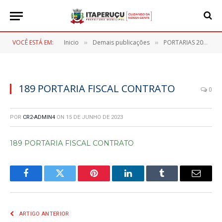
VOCÊ ESTÁ EM:
Inicio
Demais publicações
PORTARIAS 2023
»
»
»
189 PORTARIA FISCAL CONTRATO
0
POR
CR2-ADMIN4
ON
15 DE JUNHO DE 2023
189 PORTARIA FISCAL CONTRATO
Facebook
Twitter
Pinterest
LinkedIn
Tumblr
E-
mail
ARTIGO ANTERIOR