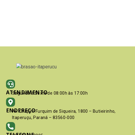
ATENDIMENTO
Segunda à Sexta de 08:00h às 17:00h
ENDEREÇO
Av. Crispim Furquim de Siqueira, 1800 – Butieirinho,
Itaperuçu, Paraná – 83560-000
TELEFONE