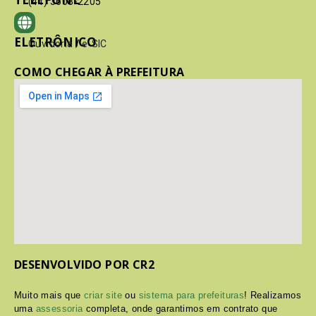
(41) 3603-2205
ELETRÔNICO
Ouvidoria
/
e-SIC
COMO CHEGAR À PREFEITURA
DESENVOLVIDO POR CR2
Muito mais que
criar site
ou
sistema para prefeituras
! Realizamos
uma
assessoria
completa, onde garantimos em contrato que