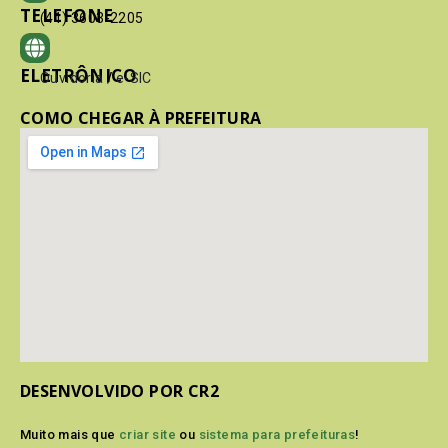
TELEFONE
(41) 3603-2205
ELETRÔNICO
Ouvidoria
/
e-SIC
COMO CHEGAR À PREFEITURA
DESENVOLVIDO POR CR2
Muito mais que
criar site
ou
sistema para prefeituras
!