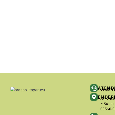
ATEND
Segunda
ENDER
Av. Cris
– Butiei
83560-0