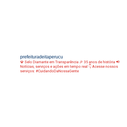
prefeituradeitaperucu
💎 Selo Diamante em Transparência
🎉 35 anos de história
📢
Notícias, serviços e ações em tempo real
👇 Acesse nossos
serviços:
#CuidandoDaNossaGente