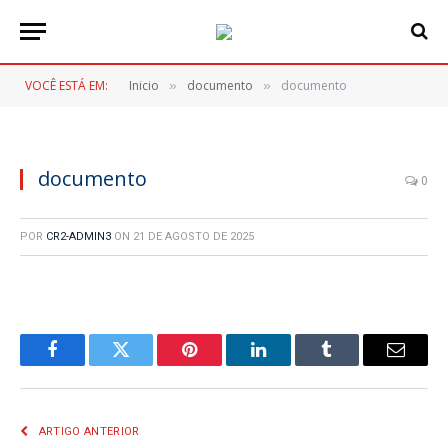
VOCÊ ESTÁ EM:
Inicio
documento
documento
»
»
documento
0
POR
CR2-ADMIN3
ON
21 DE AGOSTO DE 2025
Facebook
Twitter
Pinterest
LinkedIn
Tumblr
E-
mail
ARTIGO ANTERIOR