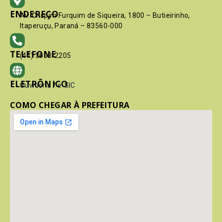
ENDEREÇO
Av. Crispim Furquim de Siqueira, 1800 – Butieirinho,
Itaperuçu, Paraná – 83560-000
TELEFONE
(41) 3603-2205
ELETRÔNICO
Ouvidoria
/
e-SIC
COMO CHEGAR À PREFEITURA