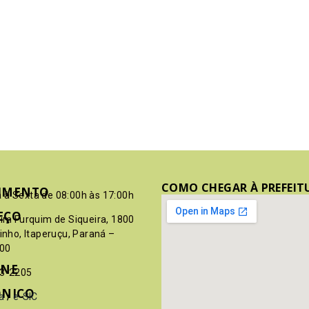
COMO CHEGAR À PREFEIT
IMENTO
 à Sexta de 08:00h às 17:00h
EÇO
pim Furquim de Siqueira, 1800
rinho, Itaperuçu, Paraná –
00
ONE
03-2205
ÔNICO
a
/
e-SIC