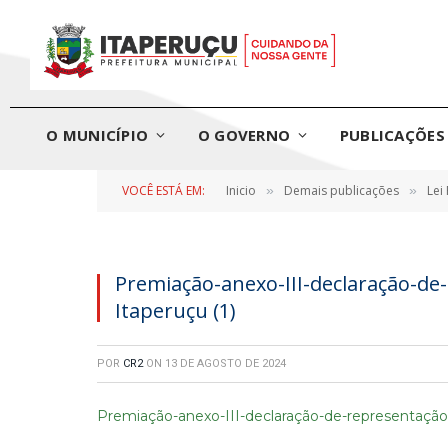
O MUNICÍPIO
O GOVERNO
PUBLICAÇÕES 
VOCÊ ESTÁ EM:
Inicio
Demais publicações
Lei
»
»
Premiação-anexo-III-declaração-de
Itaperuçu (1)
POR
CR2
ON
13 DE AGOSTO DE 2024
Premiação-anexo-III-declaração-de-representação-