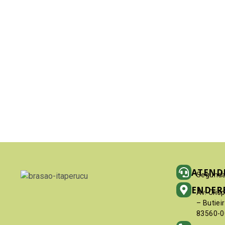
ATEND
Segunda
ENDER
Av. Cris
– Butiei
83560-0