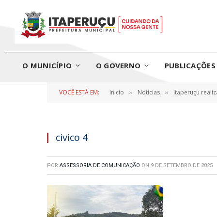
O MUNICÍPIO
O GOVERNO
PUBLICAÇÕES 
VOCÊ ESTÁ EM:
Inicio
Notícias
Itaperuçu reali
»
»
civico 4
POR
ASSESSORIA DE COMUNICAÇÃO
ON
9 DE SETEMBRO DE 2025