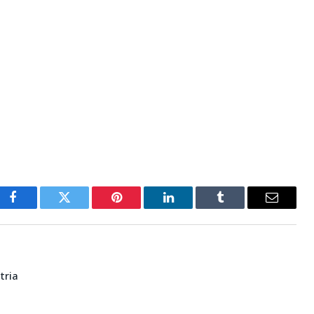
Facebook
Twitter
Pinterest
LinkedIn
Tumblr
E-
mail
tria