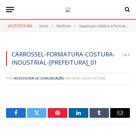
VOCÊ ESTÁ EM:
Inicio
Notícias
Itaperuçu celebra a formatura de mais uma turma do curso gratuito de Corte e Costura
»
»
CARROSSEL-FORMATURA-COSTURA-
0
INDUSTRIAL-[PREFEITURA]_01
POR
ASSESSORIA DE COMUNICAÇÃO
ON
18 DE JULHO DE 2025
Facebook
Twitter
Pinterest
LinkedIn
Tumblr
E-
mail