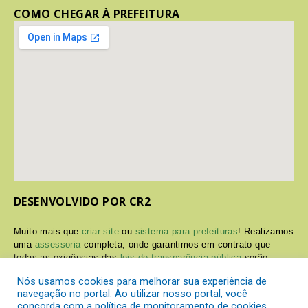
COMO CHEGAR À PREFEITURA
DESENVOLVIDO POR CR2
Muito mais que
criar site
ou
sistema para prefeituras
! Realizamos
uma
assessoria
completa, onde garantimos em contrato que
todas as exigências das
leis de transparência pública
serão
atendidas.
Nós usamos cookies para melhorar sua experiência de
navegação no portal. Ao utilizar nosso portal, você
Conheça o
PNTP
e o
Radar da Transparência Pública
concorda com a política de monitoramento de cookies.