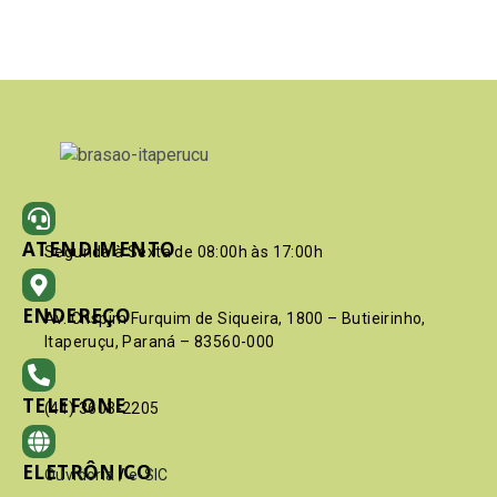
ATENDIMENTO
Segunda à Sexta de 08:00h às 17:00h
ENDEREÇO
Av. Crispim Furquim de Siqueira, 1800 – Butieirinho,
Itaperuçu, Paraná – 83560-000
TELEFONE
(41) 3603-2205
ELETRÔNICO
Ouvidoria
/
e-SIC