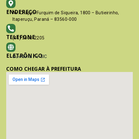
ENDEREÇO
Av. Crispim Furquim de Siqueira, 1800 – Butieirinho,
Itaperuçu, Paraná – 83560-000
TELEFONE
(41) 3603-2205
ELETRÔNICO
Ouvidoria
/
e-SIC
COMO CHEGAR À PREFEITURA