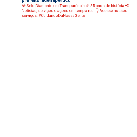
prefeituradeitaperucu
💎 Selo Diamante em Transparência
🎉 35 anos de história
📢
Notícias, serviços e ações em tempo real
👇 Acesse nossos
serviços:
#CuidandoDaNossaGente