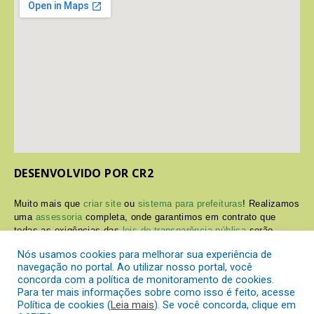
DESENVOLVIDO POR CR2
Muito mais que
criar site
ou
sistema para prefeituras
! Realizamos
uma
assessoria
completa, onde garantimos em contrato que
todas as exigências das
leis de transparência pública
serão
atendidas.
Nós usamos cookies para melhorar sua experiência de
navegação no portal. Ao utilizar nosso portal, você
Conheça o
PNTP
e o
Radar da Transparência Pública
concorda com a política de monitoramento de cookies.
Para ter mais informações sobre como isso é feito, acesse
Política de cookies (
Leia mais
). Se você concorda, clique em