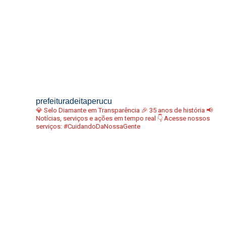
prefeituradeitaperucu
💎 Selo Diamante em Transparência
🎉 35 anos de história
📢
Notícias, serviços e ações em tempo real
👇 Acesse nossos
serviços:
#CuidandoDaNossaGente