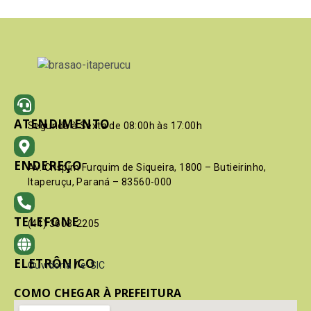
ATENDIMENTO
Segunda à Sexta de 08:00h às 17:00h
ENDEREÇO
Av. Crispim Furquim de Siqueira, 1800 – Butieirinho,
Itaperuçu, Paraná – 83560-000
TELEFONE
(41) 3603-2205
ELETRÔNICO
Ouvidoria
/
e-SIC
COMO CHEGAR À PREFEITURA