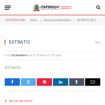
VOCÊ ESTÁ EM:
Inicio
Demais publicações
EXTRATO DE CONTRATO Nº 145/2024
»
»
EXTRATO
0
POR
CR2-ADMIN15
ON
21 DE AGOSTO DE 2024
EXTRATO
Facebook
Twitter
Pinterest
LinkedIn
Tumblr
E-
mail
ARTIGO ANTERIOR